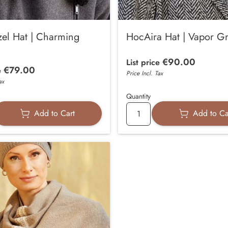
el Hat | Charming
HocAira Hat | Vapor G
€90.00
List price
€79.00
e
Price Incl. Tax
ax
Quantity
Add to Cart
Add to Ca