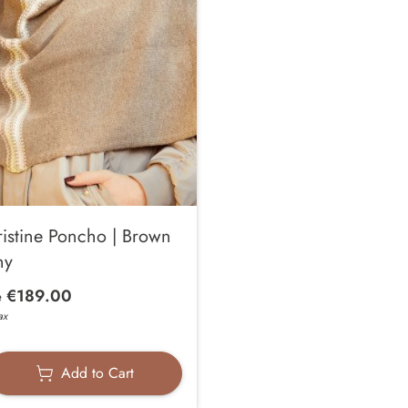
istine Poncho | Brown
ny
€189.00
e
ax
Add to Cart