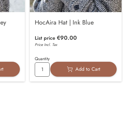
rey
HocAira Hat | Ink Blue
€90.00
List price
Price Incl. Tax
Quantity
rt
Add to Cart