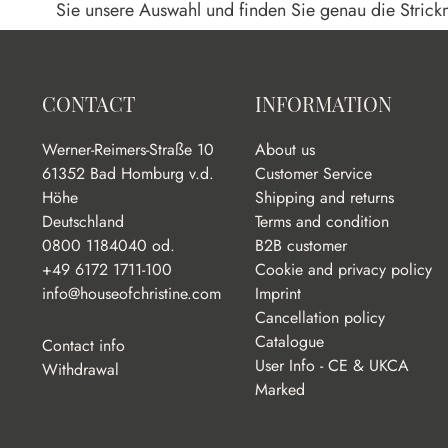
Sie unsere Auswahl und finden Sie genau die Strickm
CONTACT
INFORMATION
Werner-Reimers-Straße 10
About us
61352 Bad Homburg v.d.
Customer Service
Höhe
Shipping and returns
Deutschland
Terms and condition
0800 1184040 od.
B2B customer
+49 6172 1711-100
Cookie and privacy policy
info@houseofchristine.com
Imprint
Cancellation policy
Catalogue
Contact info
User Info - CE & UKCA
Withdrawal
Marked