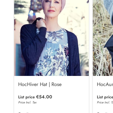
HocHiver Hat | Rose
HocAure
€54.00
List price
List pric
Price Incl. Tax
Price Incl. T