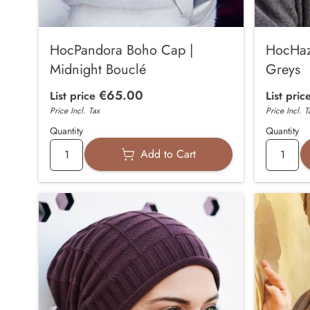
HocPandora Boho Cap |
HocHaz
Midnight Bouclé
Greys
€65.00
List price
List pric
Price Incl. Tax
Price Incl. T
Quantity
Quantity
Add to Cart