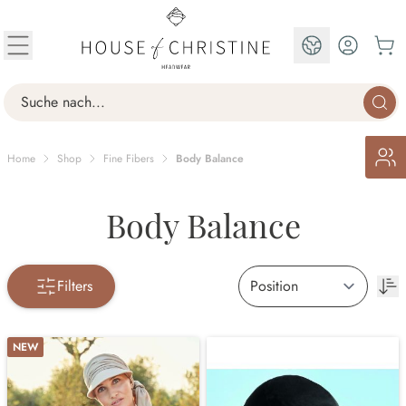
Skip to Content
EN
Search
Home
Shop
Fine Fibers
Body Balance
Body Balance
Filters
NEW