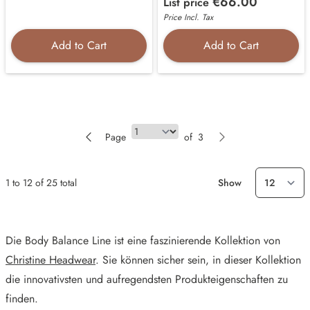
€66.00
List price
Price Incl. Tax
Add to Cart
Add to Cart
Page
Page
of
3
1
to
12
of
25
total
Show
Die Body Balance Line ist eine faszinierende Kollektion von
Christine Headwear
. Sie können sicher sein, in dieser Kollektion
die innovativsten und aufregendsten Produkteigenschaften zu
finden.