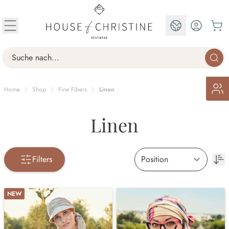
Skip to Content
EN
Search
Home
Shop
Fine Fibers
Linen
Linen
Filters
NEW