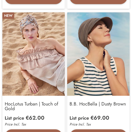
NEW
HocLotus Turban | Touch of
B.B. HocBella | Dusty Brown
Gold
€62.00
€69.00
List price
List price
Price Incl. Tax
Price Incl. Tax