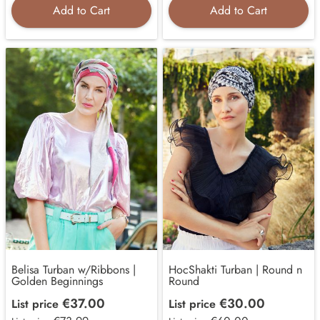
Add to Cart
Add to Cart
Belisa Turban w/Ribbons |
HocShakti Turban | Round n
Golden Beginnings
Round
€37.00
€30.00
List price
List price