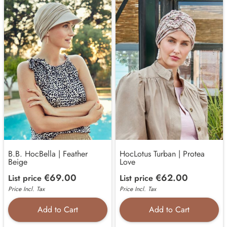
B.B. HocBella | Feather
HocLotus Turban | Protea
Beige
Love
€69.00
€62.00
List price
List price
Price Incl. Tax
Price Incl. Tax
Add to Cart
Add to Cart