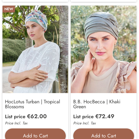
NEW
HocLotus Turban | Tropical
B.B. HocBecca | Khaki
Blossoms
Green
€62.00
€72.49
List price
List price
Price Incl. Tax
Price Incl. Tax
Add to Cart
Add to Cart