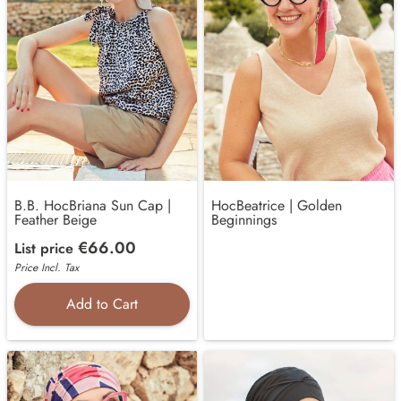
B.B. HocBriana Sun Cap |
HocBeatrice | Golden
Feather Beige
Beginnings
€66.00
List price
Price Incl. Tax
Add to Cart