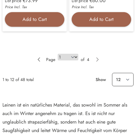
€73.99
€60.00
List price
List price
Price Incl. Tax
Price Incl. Tax
Add to Cart
Add to Cart
Page
Page
of
4
1
to
12
of
48
total
Show
Leinen ist ein natürliches Material, das sowohl im Sommer als
auch im Winter angenehm zu tragen ist. Es ist nicht nur
unglaublich strapazierfähig, sondern hat auch eine gute
Saugfähigkeit und leitet Wärme und Feuchtigkeit vom Körper