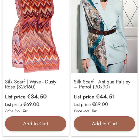
Silk Scarf | Wave - Dusty
Silk Scarf | Antique Paisley
Rose (32x160)
– Petrol (90x90)
€34.50
€44.51
List price
List price
€69.00
€89.00
List price
List price
Price Incl. Tax
Price Incl. Tax
Add to Cart
Add to Cart