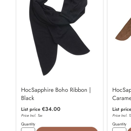
HocSapphire Boho Ribbon |
HocSap
Black
Carame
€34.00
List price
List pric
Price Incl. Tax
Price Incl. T
Quantity
Quantity