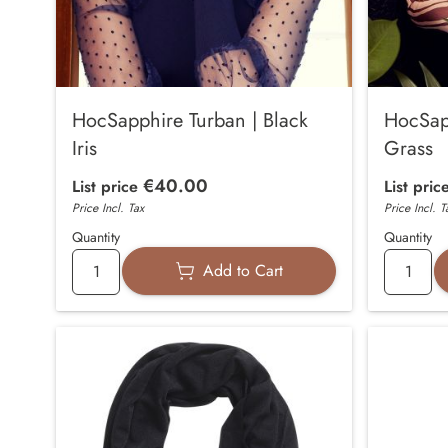
HocSapphire Turban | Black
HocSap
Iris
Grass
€40.00
List price
List pric
Price Incl. Tax
Price Incl. T
Quantity
Quantity
Add to Cart