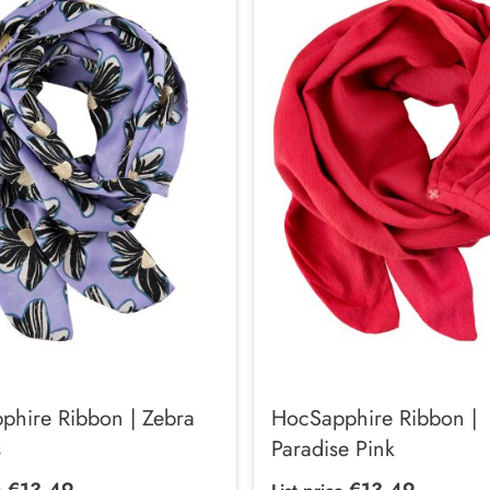
phire Ribbon | Zebra
HocSapphire Ribbon |
s
Paradise Pink
€13.49
€13.49