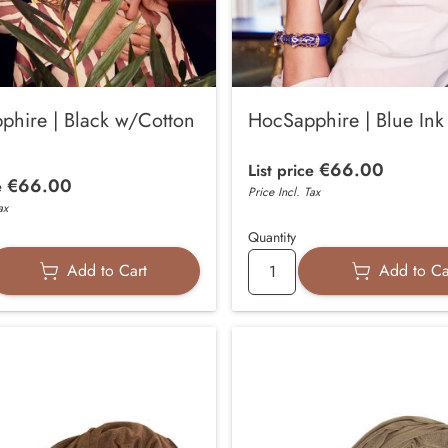
phire | Black w/Cotton
HocSapphire | Blue Ink
€66.00
List price
€66.00
e
Price Incl. Tax
ax
Quantity
Add to Cart
Add to Ca