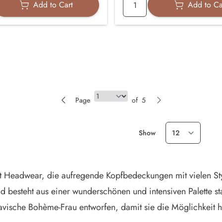
Add to Cart
Add to Ca
Page
Page
of
5
Show
it Headwear, die aufregende Kopfbedeckungen mit vielen Sty
 besteht aus einer wunderschönen und intensiven Palette s
vische Bohème-Frau entworfen, damit sie die Möglichkeit hat