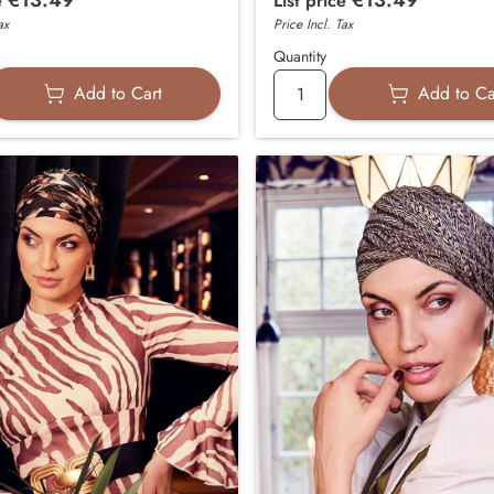
e
List price
ax
Price Incl. Tax
Quantity
Add to Cart
Add to Ca