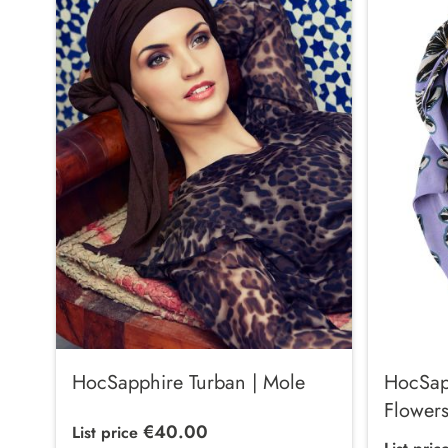
HocSapphire Turban | Mole
HocSap
Flower
€40.00
List price