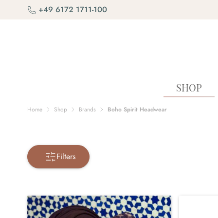
Skip to Content
+49 6172 1711-100
SHOP
Home
Shop
Brands
Boho Spirit Headwear
Filters