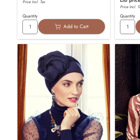
List pric
Price Incl. Tax
Price Incl. T
Quantity
Quantity
Add to Cart