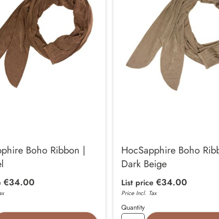
phire Boho Ribbon |
HocSapphire Boho Ribb
l
Dark Beige
€34.00
€34.00
e
List price
ax
Price Incl. Tax
Quantity