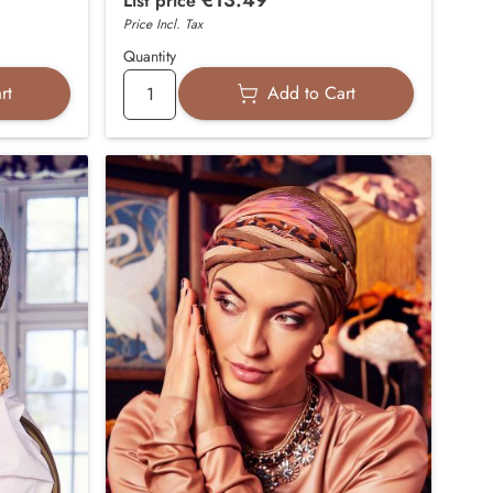
List price
Price Incl. Tax
Quantity
rt
Add to Cart