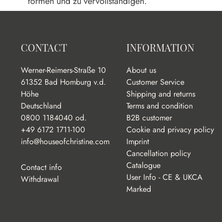
formen und zu vervollständigen.
CONTACT
INFORMATION
Werner-Reimers-Straße 10
About us
61352 Bad Homburg v.d.
Customer Service
Höhe
Shipping and returns
Deutschland
Terms and condition
0800 1184040 od.
B2B customer
+49 6172 1711-100
Cookie and privacy policy
info@houseofchristine.com
Imprint
Cancellation policy
Catalogue
Contact info
User Info - CE & UKCA
Withdrawal
Marked