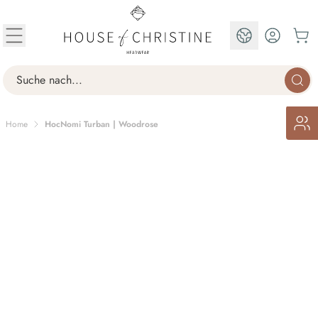
Skip to Content
EN
Search
Home
HocNomi Turban | Woodrose