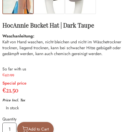
HocAnnie Bucket Hat | Dark Taupe
Waschanleitung:
Kalt von Hand waschen, nicht bleichen und nicht im Wäschetrockner
trocknen, liegend trocknen, kann bei schwacher Hitze gebügelt oder
gedämpft werden, kann auch chemisch gereinigt werden.
So far with us
€42.99
Special price
€21.50
Price Incl. Tax
Availability
In stock
Quantity
Add to Cart