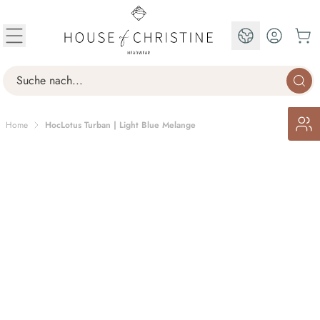
Skip to Content
EN
Search
Home
HocLotus Turban | Light Blue Melange