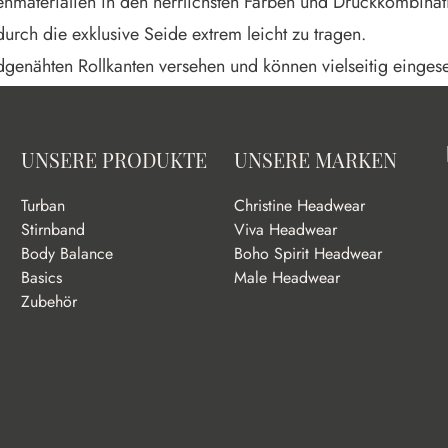
nmaterialien in den herrlichsten Farben und Druckkombinati
urch die exklusive Seide extrem leicht zu tragen.
genähten Rollkanten versehen und können vielseitig eingese
UNSERE PRODUKTE
UNSERE MARKEN
Turban
Christine Headwear
Stirnband
Viva Headwear
Body Balance
Boho Spirit Headwear
Basics
Male Headwear
Zubehör