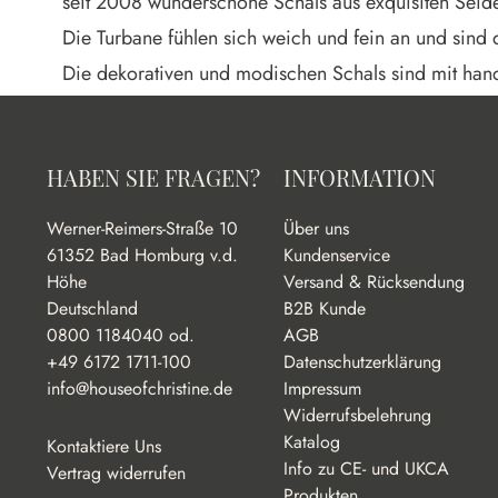
seit 2008 wunderschöne Schals aus exquisiten Seide
Die Turbane fühlen sich weich und fein an und sind d
Die dekorativen und modischen Schals sind mit hand
HABEN SIE FRAGEN?
INFORMATION
Werner-Reimers-Straße 10
Über uns
61352 Bad Homburg v.d.
Kundenservice
Höhe
Versand & Rücksendung
Deutschland
B2B Kunde
0800 1184040 od.
AGB
+49 6172 1711-100
Datenschutzerklärung
info@houseofchristine.de
Impressum
Widerrufsbelehrung
Katalog
Kontaktiere Uns
Info zu CE- und UKCA
Vertrag widerrufen
Produkten