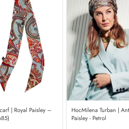
Scarf | Royal Paisley –
HocMilena Turban | An
x85)
Paisley - Petrol