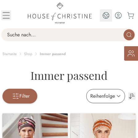
Zum Inhalt springen
DE
Search
Startseite
Shop
Immer passend
Immer passend
Filter