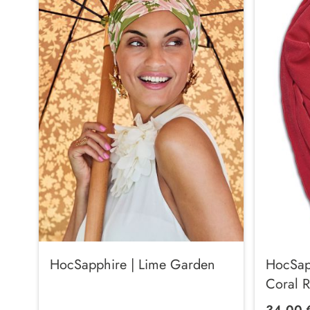
HocSapphire | Lime Garden
HocSap
Coral 
34,00 