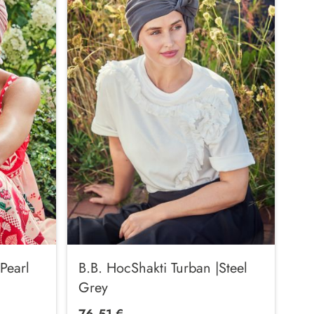
Pearl
B.B. HocShakti Turban |Steel
Grey
76,51 €