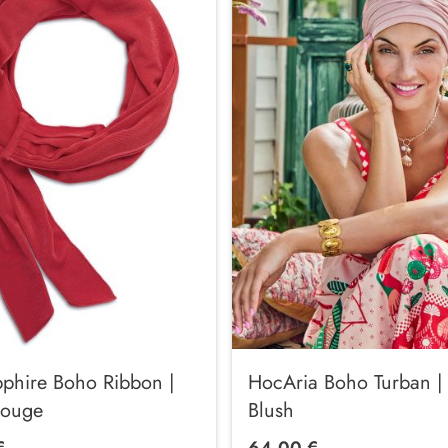
phire Boho Ribbon |
HocAria Boho Turban | 
Rouge
Blush
€
64,00 €